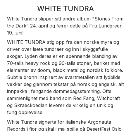
WHITE TUNDRA
White Tundra slipper sitt andre album "Stories From
the Dark" 24. april og feirer dette på Fru Lundgreen
19. juni!
WHITE TUNDRA stig opp fra den norske myra og
driver over isete tundraer og inn i skyggefulle
skoger. Lyden deres er en spennende blanding av
70-talls heavy rock og 90-talls stoner, beriket med
elementer av doom, black metal og nordisk folklore.
Subtile drønn inspirert av svartmetallen sitt lydbilde
vekker deg gjennom tekstar på norsk og engelsk, alt
innpakka i fengande dommedagsstemning. Ofte
sammenlignet med band som Red Fang, Witchcraft
og Skraeckoedlan leverer de virkelig en unik og
tung opplevelse.
White Tundra signerte for italienske Argonauta
Records i fjor og skal i mai spille på DesertFest Oslo