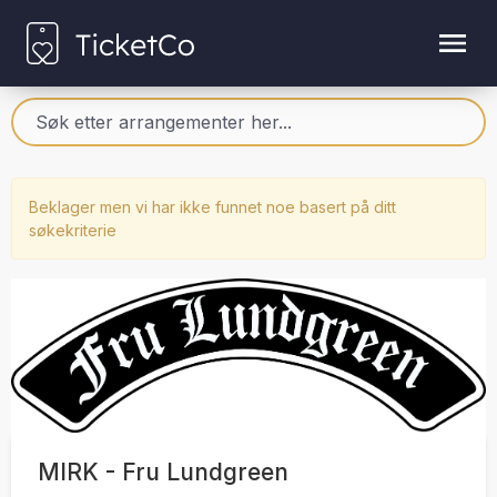
Beklager men vi har ikke funnet noe basert på ditt
søkekriterie
MIRK - Fru Lundgreen