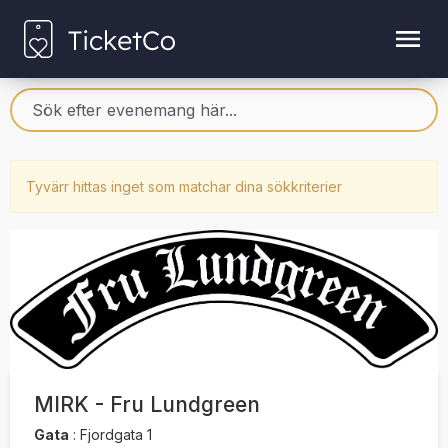
Tyvärr hittas inget som matchar dina sökkriterier
MIRK - Fru Lundgreen
Gata
:
Fjordgata 1