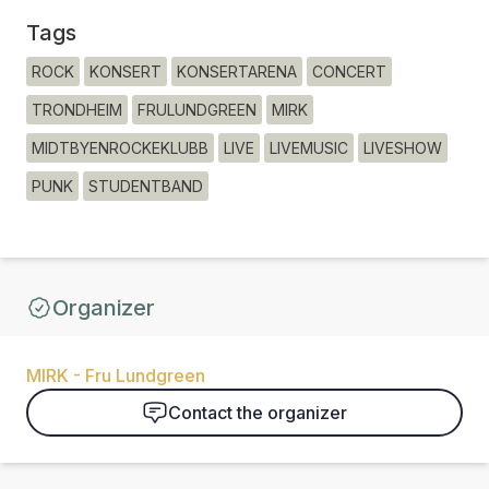
Tags
ROCK
KONSERT
KONSERTARENA
CONCERT
TRONDHEIM
FRULUNDGREEN
MIRK
MIDTBYENROCKEKLUBB
LIVE
LIVEMUSIC
LIVESHOW
PUNK
STUDENTBAND
Organizer
MIRK - Fru Lundgreen
Contact the organizer